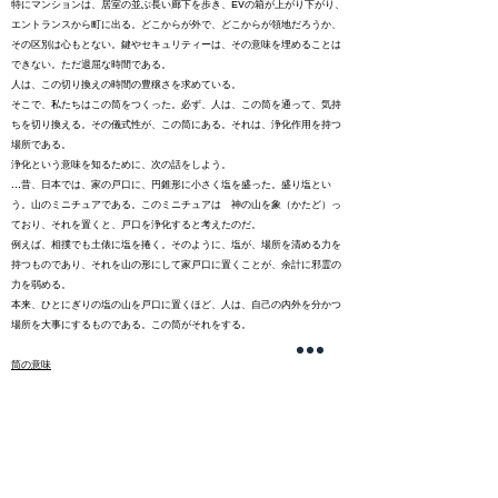
特にマンションは、居室の並ぶ長い廊下を歩き、EVの箱が上がり下がり、
エントランスから町に出る。どこからが外で、どこからが領地だろうか、
その区別は心もとない。鍵やセキュリティーは、その意味を埋めることは
できない。ただ退屈な時間である。
人は、この切り換えの時間の豊穣さを求めている。
そこで、私たちはこの筒をつくった。必ず、人は、この筒を通って、気持
ちを切り換える。その儀式性が、この筒にある。それは、浄化作用を持つ
場所である。
浄化という意味を知るために、次の話をしよう。
…昔、日本では、家の戸口に、円錐形に小さく塩を盛った。盛り塩とい
う。山のミニチュアである。このミニチュアは 神の山を象（かたど）っ
ており、それを置くと、戸口を浄化すると考えたのだ。
例えば、相撲でも土俵に塩を捲く。そのように、塩が、場所を清める力を
持つものであり、それを山の形にして家戸口に置くことが、余計に邪霊の
力を弱める。
本来、ひとにぎりの塩の山を戸口に置くほど、人は、自己の内外を分かつ
場所を大事にするものである。この筒がそれをする。
筒の意味
ひび割れた筒は、入った途端に、ここが、隔絶されたところだとわかる。
光の“交叉“と“消滅“と“あらわれ“が、別世界の胃袋の中にいるようだ。その
驚きをもって人を浄める。
交叉が、現実を超えるイメージである。何にも似ていない。この筒が、現
実に抵抗しているその様が、新鮮だ。