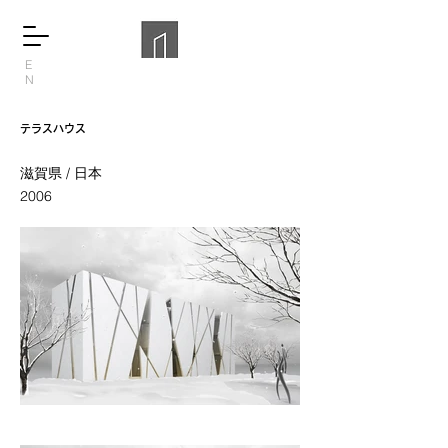
E
N
テラスハウス
滋賀県 / 日本
2006