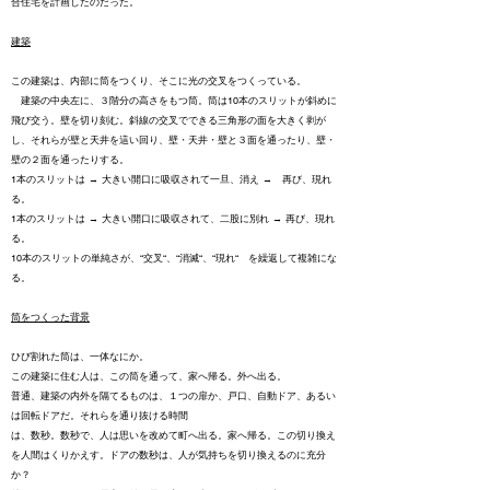
合住宅を計画したのだった。
建築
この建築は、内部に筒をつくり、そこに光の交叉をつくっている。
建築の中央左に、３階分の高さをもつ筒。筒は10本のスリットが斜めに
飛び交う。壁を切り刻む。斜線の交叉でできる三角形の面を大きく剥が
し、それらが壁と天井を這い回り、壁・天井・壁と３面を通ったり、壁・
壁の２面を通ったりする。
1本のスリットは → 大きい開口に吸収されて一旦、消え → 再び、現れ
る。
1本のスリットは → 大きい開口に吸収されて、二股に別れ → 再び、現れ
る。
10本のスリットの単純さが、“交叉“、“消滅“、“現れ“ を繰返して複雑にな
る。
筒をつくった背景
ひび割れた筒は、一体なにか。
この建築に住む人は、この筒を通って、家へ帰る。外へ出る。
普通、建築の内外を隔てるものは、１つの扉か、戸口、自動ドア、あるい
は回転ドアだ。それらを通り抜ける時間
は、数秒。数秒で、人は思いを改めて町へ出る。家へ帰る。この切り換え
を人間はくりかえす。ドアの数秒は、人が気持ちを切り換えるのに充分
か？