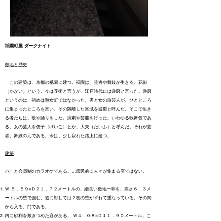
祇園町屋 ダークナイト
敷地と歴史
この建築は、京都の祇園に建つ。祇園は、芸者や舞妓が生きる。花街
（かがい）という。今は花街と言うが、江戸時代には遊廓と言った。遊廓
というのは、初めは遊女町ではなかった。男と女の旅芸人が、ひとところ
に集まったところを言い、その隔離した区域を遊廓と呼んだ。そこで生き
る者たちは、歌や踊りをした。演劇や芸能を行った。いわゆる歌舞伎であ
る。女の芸人を伎子（げいこ）とか、大夫（たいふ）と呼んだ。それが芸
者、舞妓の元である。今は、少し寂れた路上に建つ。
建築
バーと会員制のカラオケである。…庶民的に人々が集まる店ではない。
Ｗ ５．５９×Ｄ２１．７２メートルの、細長い敷地一杯を、高さ６．３メ
ートルの壁で囲む。道に対しては２枚の壁がずれて重なっている。その間
から入る。門である。
内に砂利を敷きつめた庭がある。 Ｗ４．０８×Ｄ１１．９０メートル。こ