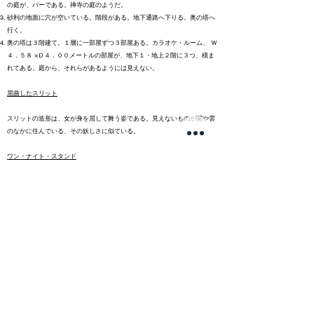
の庭が、バーである。禅寺の庭のようだ。
砂利の地面に穴が空いている。階段がある。地下通路へ下りる。奥の塔へ
行く。
奥の塔は３階建て。１層に一部屋ずつ３部屋ある。カラオケ・ルーム、 Ｗ
４．５８ ×Ｄ４．００メートルの部屋が、地下１・地上２階に３つ、積ま
れてある。庭から、それらがあるようには見えない。
屈曲したスリット
スリットの造形は、女が身を屈して舞う姿である。見えないものが闇や雲
のなかに住んでいる、その妖しさに似ている。
ワン・ナイト・スタンド
「その場所で、わたしは、わたしの身体を使って語り、歌う」
漂着。ここへたどり着く、やっと着く、自分が消えることなくてよかっ
た、まだ生きてる、そうして酒を飲んで、消滅など知らず。
この日常の亡命者を相手に、芸術と生活の相違を曖昧にしてやる。ここで
建築は、わけのわからない絶頂よ。
深い夜の 立ち篭めてくる 街の影と セックスに満ちた そこに居所を
見つける ワンナイトスタンド 難解でダークな私