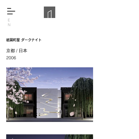
E
N
祇園町屋 ダークナイト
京都 / 日本
2006