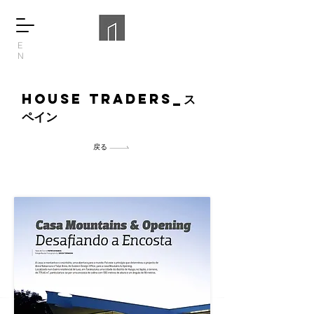
E
N
house traders_
ス
ペイン
戻る