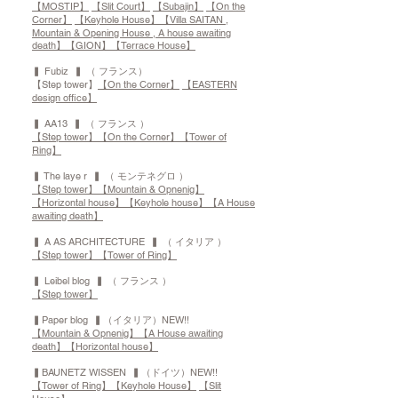
【MOSTIP】
【Slit Court】
【Subajin】
【On the
Corner】
【Keyhole House】
【Villa SAITAN ,
Mountain & Opening House , A house awaiting
death】
【GION】
【Terrace House】
▍ Fubiz ▍ （ フランス）
【Step tower】
【On the Corner】
【EASTERN
design office】
▍ AA13 ▍ （ フランス ）
【Step tower】
【On the Corner】
【Tower of
Ring】
▍ The laye r ▍ （ モンテネグロ ）
【Step tower】
【Mountain & Opnenig】
【Horizontal house】
【Keyhole house】
【A House
awaiting death】
▍ A AS ARCHITECTURE ▍ （ イタリア ）
【Step tower】
【Tower of Ring】
▍ Leibel blog ▍ （ フランス ）
【Step tower】
▍Paper blog ▍（イタリア）NEW!!
【Mountain & Opnenig】
【A House awaiting
death】
【Horizontal house】
▍BAUNETZ WISSEN ▍（ドイツ）NEW!!
【Tower of Ring】
【Keyhole House】
【Slit