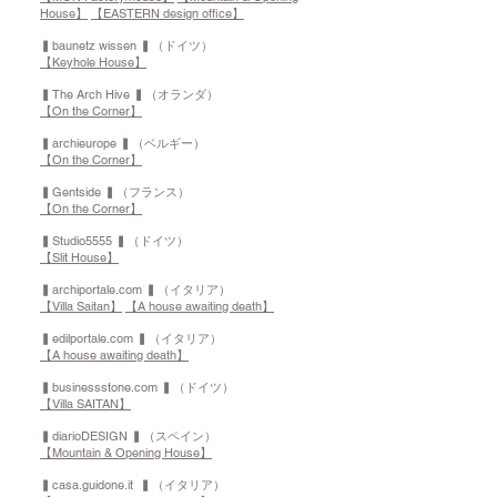
House】
【EASTERN design office】
▍baunetz wissen ▍（ドイツ）
【Keyhole House】
▍The Arch Hive ▍（オランダ）
【On the Corner】
▍archieurope ▍（ベルギー）
【On the Corner】
▍Gentside ▍（フランス）
【On the Corner】
▍Studio5555 ▍（ドイツ）
【Slit House】
▍archiportale.com ▍（イタリア）
【Villa Saitan】
【A house awaiting death】
▍edilportale.com ▍（イタリア）
【A house awaiting death】
▍businessstone.com ▍（ドイツ）
【Villa SAITAN】
▍diarioDESIGN ▍（スペイン）
【Mountain & Opening House】
▍casa.guidone.it ▍（イタリア）