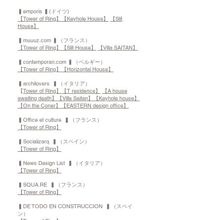
▍emporis ▍(ドイツ)
【Tower of Ring】
【Keyhole House】
【Slit
House】
▍muuuz.com ▍（フランス）
【Tower of Ring】
【Slit House】
【Villa SAITAN】
▍contemporan.com ▍（ベルギー）
【Tower of Ring】
【Horizontal House】
▍archilovers ▍（イタリア）
【
Tower of Ring】
【T residence】
【A house
awaiting death】
【Villa Saitan】
【Keyhole house】
【On the Coner】
【EASTERN design office】
▍Office et culture ▍（フランス）
【Tower of Ring】
▍Socializarq ▍（スペイン）
【Tower of Ring】
▍News Design List ▍（イタリア）
【Tower of Ring】
▍SQUA.RE ▍（フランス）
【Tower of Ring】
▍DE TODO EN CONSTRUCCION ▍（スペイ
ン）