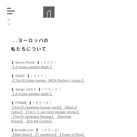
E
N
...ヨーロッパの
私たちについて
▍ Seven Ponds ▍ ( スイス ）
【 A house awating death 】
▍ iGNAT ▍ ( ドイツ ）
【 Top10 Urban homes - MON Factory / house 】
▍ design (dot) fr ▍ ( フランス ）
【 A house awating death 】
▍ FRAME ▍ ( オランダ ）
【Top10 Japanese houses part2】
【Best of
Colour】
【Top１０ our most popular stories】
【Top10 Japanese Houses】
【Keyhole
House】
【On the Corner】
▍Archello.com ▍ （ オランダ）
【Step tower】
【T residence】
【Tower of Ring】