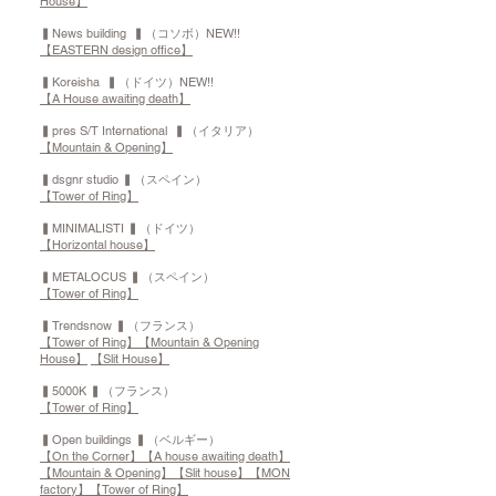
House】
▍News building ▍（コソボ）NEW!!
【EASTERN design office】
▍Koreisha ▍（ドイツ）NEW!!
【A House awaiting death】
▍pres S/T International ▍（イタリア）
【Mountain & Opening】
▍dsgnr studio ▍（スペイン）
【Tower of Ring】
▍MINIMALISTI ▍（ドイツ）
【Horizontal house】
▍METALOCUS ▍（スペイン）
【Tower of Ring】
▍Trendsnow ▍（フランス）
【Tower of Ring】
【Mountain & Opening
House】
【Slit House】
▍5000K ▍（フランス）
【Tower of Ring】
▍Open buildings ▍（ベルギー）
【On the Corner】
【A house awaiting death】
【Mountain & Opening】
【Slit house】
【MON
factory】
【Tower of Ring】