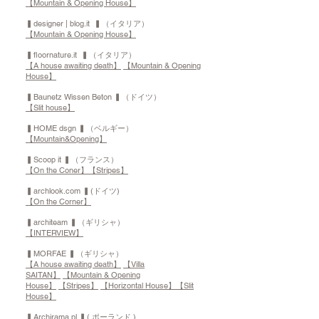
【Mountain & Opening House】
▍designer | blog.it ▍（イタリア）
【Mountain & Opening House】
▍floornature.it ▍（イタリア）
【A house awaiting death】
【Mountain & Opening
House】
▍Baunetz Wissen Beton ▍（ドイツ）
【Slit house】
▍HOME dsgn ▍（ベルギー）
【Mountain&Opening】
▍Scoop it ▍（フランス）
【On the Coner】
【Stripes】
▍archlook.com ▍(ドイツ)
【On the Corner】
▍architeam ▍（ギリシャ）
【INTERVIEW】
▍MORFAE ▍（ギリシャ）
【A house awaiting death】
【Villa
SAITAN】
【Mountain & Opening
House】
【Stripes】
【Horizontal House】
【Slit
House】
▍Archirama.pl ▍( ポーランド )