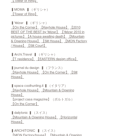
【Tower of Ring】
▍MOMA ▍（ギリシャ）
【Tower of Ring】
▍Yatzer ▍（ギリシャ）
【On the Corner】
【Keyhole House】
【2010
BEST OF THE BEST by Yatzer】
【Yatzer 2010 in
pictures】
【A house awaiting death】
【Mountain
& Opening House】
【Slit House】
【MON Factory
/ House】
【Slit Court】
▍Archi.Travel ▍（ギリシャ）
【T residence】
【EASTERN design office】
▍journal du design ▍（フランス）
【Keyhole House】
【On the Corner】
【Slit
House】
▍space coolhunting.it ▍（イタリア）
【Keyhole House】
【Mountain & Opening
House】
【project casa magazine】（ポルトガル）
【On the Corner】
▍dailytonic ▍（
スイス
）
【Mountain & Opening House】
【Horizontal
House】
▍ARCHITONIC ▍（
スイス
）
【MON Factory/house】
【Mountain & Opening