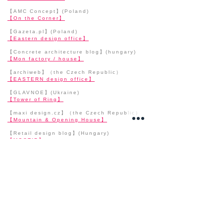
【AMC Concept】(Poland)
【On the Corner】
【Gazeta.pl】(Poland)
【Eastern design office】
【Concrete architecture blog】(hungary)
【Mon factory / house】
【archiweb】（the Czech Republic）
【EASTERN design office】
【GLAVNOE】(Ukraine)
【Tower of Ring】
【maxi design.cz】（the Czech Republic）
【Mountain & Opening House】
【Retail design blog】(Hungary)
【MOSTIP】
【SZTUKA architektury】(Poland)
【Stripes】
【KVADR INFO】(Ukraine)
【Mountain & Opening】
【EARCH.CZ】(the Czech Repubric)
【Slit House】
【A house awaiting death】