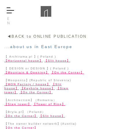
E
N
◀BACK to ONLINE PUBLICATION
...about us in East Europe
【 Archirama.pl 】( Poland )
【Horizontal house】
【Slit house】
【 DESIGN or DESIGN 】( Poland )
【Mountain & Opening】
【On the Corner】
【Mooponto】(Republic of Slovenia)
【MON Factory / house】
【Slit
house】
【Keyhole house】
【Step
tower】
【On the Corner】
【Architectizm】（Romania）
【Step tower】
【Tower of Ring】
【Bryla.pl】（Poland）
【On the Corner】
【Slit house】
【The owner builder network】(Austlia)
【On the Corner】