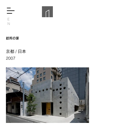
E
N
紋所の家
京都 / 日本
2007