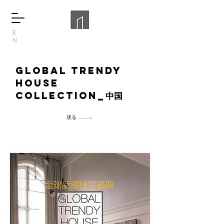
E
N
Global trendy
house
collection_
中国
戻る