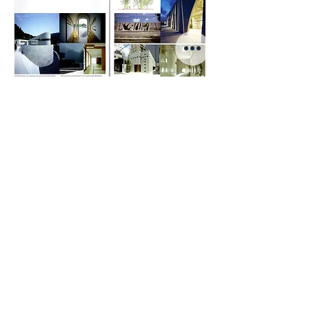
有限会社イースタン建築設計事務所
〒604-8092 京都市中京区姉大東町547番地 総本家河道屋
別館３階